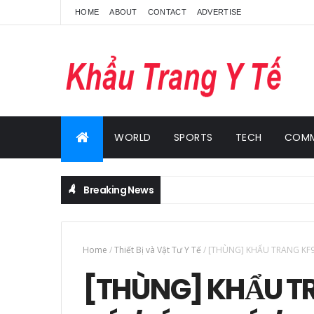
HOME
ABOUT
CONTACT
ADVERTISE
WORLD
SPORTS
TECH
COMM
Breaking News
Home
/
Thiết Bị và Vật Tư Y Tế
/
[THÙNG] KHẨU TRANG KF94
[THÙNG] KHẨU TR