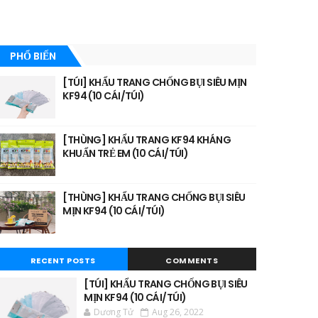
PHỔ BIẾN
[TÚI] KHẨU TRANG CHỐNG BỤI SIÊU MỊN
KF94 (10 CÁI/TÚI)
[THÙNG] KHẨU TRANG KF94 KHÁNG
KHUẨN TRẺ EM (10 CÁI/TÚI)
[THÙNG] KHẨU TRANG CHỐNG BỤI SIÊU
MỊN KF94 (10 CÁI/TÚI)
RECENT POSTS
COMMENTS
[TÚI] KHẨU TRANG CHỐNG BỤI SIÊU
MỊN KF94 (10 CÁI/TÚI)
Dương Tử
Aug 26, 2022