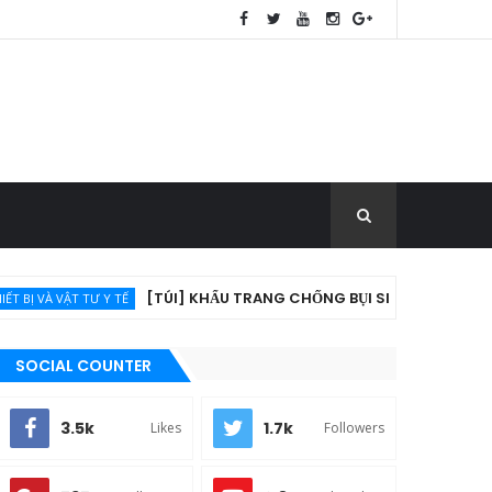
[TÚI] KHẨU TRANG CHỐNG BỤI SIÊU MỊN KF94 (10 CÁI/TÚI)
Y TẾ
SOCIAL COUNTER
3.5k
1.7k
Likes
Followers