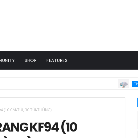
UNITY
SHOP
FEATURES
THIẾT BỊ VÀ VẬT TƯ 
 (10 CÁI/TÚI, 30 TÚI/THÙNG)
ANG KF94 (10