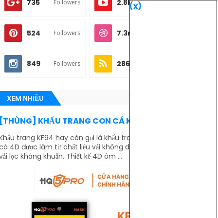
735
2.8k
Followers
Subscribes
(x)
524
7.3m
Followers
Followers
849
286
Followers
Subscribes
XEM NHIỀU
[THÙNG] KHẨU TRANG CON CÁ KF94
Khẩu trang KF94 hay còn gọi là khẩu trang hình con
cá 4D được làm từ chất liệu vải không dệt cao cấp và
vải lọc kháng khuẩn. Thiết kế 4D ôm ...