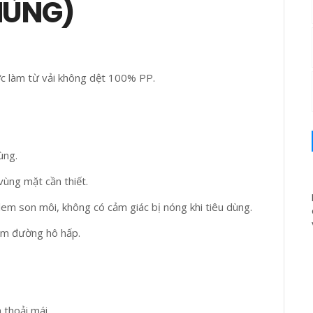
THÙNG)
 làm từ vải không dệt 100% PP.
ùng.
vùng mặt cần thiết.
 lem son môi, không có cảm giác bị nóng khi tiêu dùng.
iễm đường hô hấp.
 thoải mái.