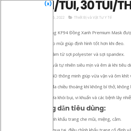
CÁI/TÚI, 30 TÚI/
(x)
August 26, 2022
Thiết Bị và Vật Tư Y Tế
Khẩu trang KF94 Đồng Xanh Premium Mask được
Thanh nẹp mũi giúp định hình tốt hơn khi đeo.
Tai thun làm từ sợi polyester và sợi spandex.
Chất liệu vải tự nhiên siêu mịn và êm ái khi tiêu d
Thiết kế 4D thông minh giúp vừa vặn và ôm khít 
Thiết kế đa chiều thoáng khí không bí thở, không
Ngăn ngừa khói bụi, vi khuẩn và các bệnh lây nh
Hướng dẫn tiêu dùng:
Mở 3 mảnh khẩu trang che mũi, miệng, cằm.
Đeo dây qua tai, điều chỉnh khẩu trang cố định và