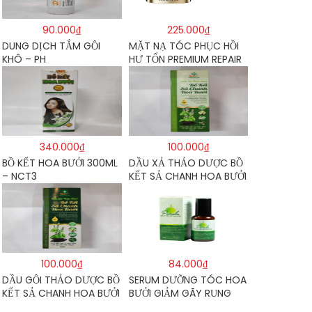
90.000₫
225.000₫
DUNG DỊCH TẮM GỘI
MẶT NẠ TÓC PHỤC HỒI
KHÔ – PH
HƯ TỔN PREMIUM REPAIR
MASK 180G – TSUBAKI
340.000₫
100.000₫
BỒ KẾT HOA BƯỞI 300ML
DẦU XẢ THẢO DƯỢC BỒ
– NCT3
KẾT SẢ CHANH HOA BƯỞI
300ML – TRƯỜNG HƯNG
THỊNH
100.000₫
84.000₫
DẦU GỘI THẢO DƯỢC BỒ
SERUM DƯỠNG TÓC HOA
KẾT SẢ CHANH HOA BƯỞI
BƯỞI GIẢM GÃY RỤNG
300ML – TRƯỜNG HƯNG
50ML – POMELO