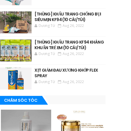
[THÙNG] KHẨU TRANG CHỐNG BỤI
SIÊU MỊN KF94 (10 CÁI/TÚI)
Dương Tử
Aug 26, 2022
[THÙNG] KHẨU TRANG KF94 KHÁNG
KHUẨN TRẺ EM (10 CÁI/TÚI)
Dương Tử
Aug 26, 2022
XỊT GIẢM ĐAU XƯƠNG KHỚP FLEX
SPRAY
Dương Tử
Aug 26, 2022
CHĂM SÓC TÓC