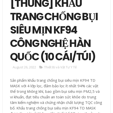
[THÙNG] KHẨU
TRANG CHỐNG BỤI
SIÊU MỊN KF94
CÔNG NGHỆ HÀN
QUỐC (10 CÁI/TÚI)
August 26, 2022
Thiết Bị và Vật Tư Y Tế
Sản phẩm khẩu trang chống bụi siêu mịn KF94 TD
MASK với 4 lớp lọc, đảm bảo lọc ít nhất 94% các vật
thể trong không khí, bao gồm bụi siêu mịn PM2,5 và
vi khuẩn, đạt tiêu chuẩn an toàn sức khỏe do trung
tâm kiểm nghiệm và chứng nhận chất lượng TQC công
bố. Khẩu trang chống bụi siêu mịn KF94 TD MASK