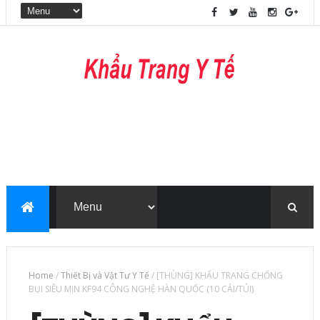
Home
/
Thiết Bị và Vật Tư Y Tế
/
[THÙNG] KHẨU TRANG CHỐNG
BỤI SIÊU MỊN KF94 CÔNG NGHỆ HÀN QUỐC (10 CÁI/TÚI)