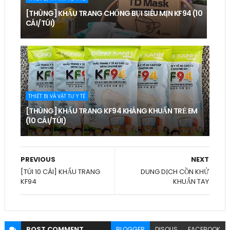
[THÙNG] KHẨU TRANG CHỐNG BỤI SIÊU MỊN KF94 (10
CÁI/TÚI)
THIẾT BỊ VÀ VẬT TƯ Y TẾ
[THÙNG] KHẨU TRANG KF94 KHÁNG KHUẨN TRẺ EM
(10 CÁI/TÚI)
PREVIOUS
NEXT
[TÚI 10 CÁI] KHẨU TRANG
DUNG DỊCH CỒN KHỬ
KF94
KHUẨN TAY
POST
COMMENT
BLOGGER
DISQUS
FACEBOOK