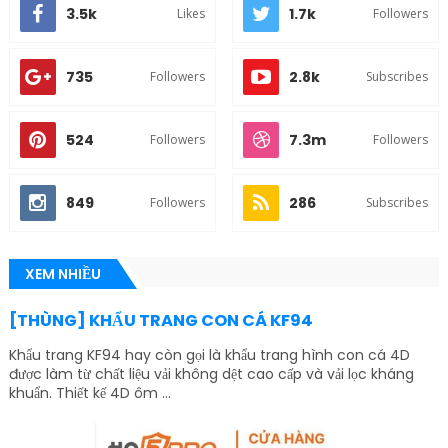
3.5k
1.7k
Likes
Followers
735
2.8k
Followers
Subscribes
524
7.3m
Followers
Followers
849
286
Followers
Subscribes
XEM NHIỀU
[THÙNG] KHẨU TRANG CON CÁ KF94
Khẩu trang KF94 hay còn gọi là khẩu trang hình con cá 4D
được làm từ chất liệu vải không dệt cao cấp và vải lọc kháng
khuẩn. Thiết kế 4D ôm ...