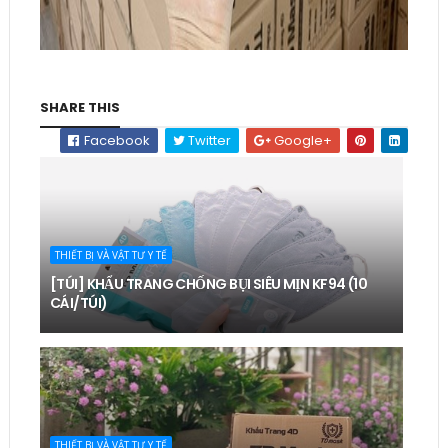
SHARE THIS
Facebook
Twitter
Google+
THIẾT BỊ VÀ VẬT TƯ Y TẾ
[TÚI] KHẨU TRANG CHỐNG BỤI SIÊU MỊN KF94 (10
CÁI/TÚI)
THIẾT BỊ VÀ VẬT TƯ Y TẾ