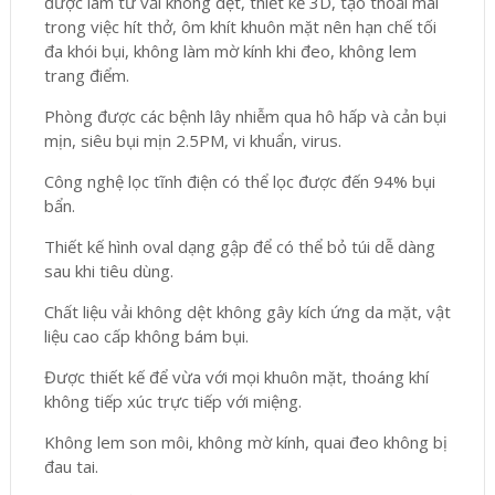
được làm từ vải không dệt, thiết kế 3D, tạo thoải mái
trong việc hít thở, ôm khít khuôn mặt nên hạn chế tối
đa khói bụi, không làm mờ kính khi đeo, không lem
trang điểm.
Phòng được các bệnh lây nhiễm qua hô hấp và cản bụi
mịn, siêu bụi mịn 2.5PM, vi khuẩn, virus.
Công nghệ lọc tĩnh điện có thể lọc được đến 94% bụi
bẩn.
Thiết kế hình oval dạng gập để có thể bỏ túi dễ dàng
sau khi tiêu dùng.
Chất liệu vải không dệt không gây kích ứng da mặt, vật
liệu cao cấp không bám bụi.
Được thiết kế để vừa với mọi khuôn mặt, thoáng khí
không tiếp xúc trực tiếp với miệng.
Không lem son môi, không mờ kính, quai đeo không bị
đau tai.