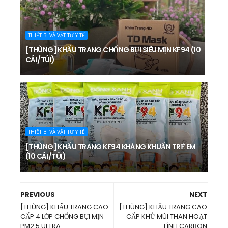
THIẾT BỊ VÀ VẬT TƯ Y TẾ
[THÙNG] KHẨU TRANG CHỐNG BỤI SIÊU MỊN KF94 (10
CÁI/TÚI)
THIẾT BỊ VÀ VẬT TƯ Y TẾ
[THÙNG] KHẨU TRANG KF94 KHÁNG KHUẨN TRẺ EM
(10 CÁI/TÚI)
PREVIOUS
NEXT
[THÙNG] KHẨU TRANG CAO
[THÙNG] KHẨU TRANG CAO
CẤP 4 LỚP CHỐNG BỤI MỊN
CẤP KHỬ MÙI THAN HOẠT
PM2.5 ULTRA
TÍNH CARBON