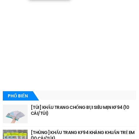
PHỔ BIẾN
[TÚI] KHẨU TRANG CHỐNG BỤI SIÊU MỊN KF94 (10
CÁI/TÚI)
[THÙNG] KHẨU TRANG KF94 KHÁNG KHUẨN TRẺ EM
(10 CÁI/TÚI)