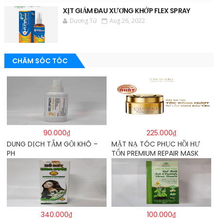
XỊT GIẢM ĐAU XƯƠNG KHỚP FLEX SPRAY
Dương Tử
Aug 26, 2022
CHĂM SÓC TÓC
90.000₫
225.000₫
DUNG DỊCH TẮM GỘI KHÔ –
MẶT NẠ TÓC PHỤC HỒI HƯ
PH
TỔN PREMIUM REPAIR MASK
180G – TSUBAKI
340.000₫
100.000₫