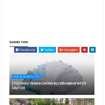
SHARE THIS
Facebook
Twitter
Google+
THIẾT BỊ VÀ VẬT TƯ Y TẾ
[TÚI] KHẨU TRANG CHỐNG BỤI SIÊU MỊN KF94 (10
CÁI/TÚI)