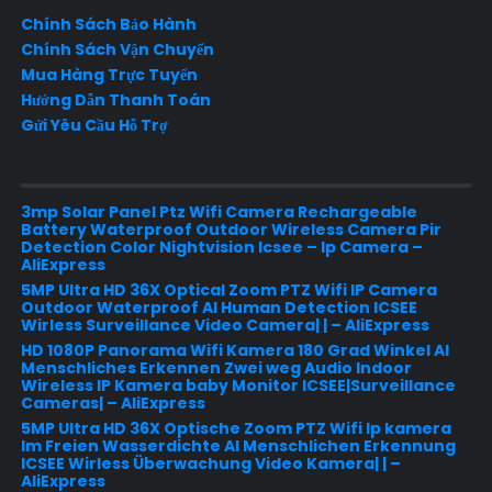
Chính Sách Bảo Hành
Chính Sách Vận Chuyển
Mua Hàng Trực Tuyến
Hướng Dẫn Thanh Toán
Gửi Yêu Cầu Hỗ Trợ
3mp Solar Panel Ptz Wifi Camera Rechargeable
Battery Waterproof Outdoor Wireless Camera Pir
Detection Color Nightvision Icsee – Ip Camera –
AliExpress
5MP Ultra HD 36X Optical Zoom PTZ Wifi IP Camera
Outdoor Waterproof AI Human Detection ICSEE
Wirless Surveillance Video Camera| | – AliExpress
HD 1080P Panorama Wifi Kamera 180 Grad Winkel AI
Menschliches Erkennen Zwei weg Audio Indoor
Wireless IP Kamera baby Monitor ICSEE|Surveillance
Cameras| – AliExpress
5MP Ultra HD 36X Optische Zoom PTZ Wifi Ip kamera
Im Freien Wasserdichte AI Menschlichen Erkennung
ICSEE Wirless Überwachung Video Kamera| | –
AliExpress