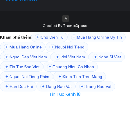
Created By
ThemeXpose
Khám phá thêm
+
Cho Dien Tu
+
Mua Hang Online Uy Tin
+
Mua Hang Online
+
Nguoi Noi Tieng
+
Nguoi Dep Viet Nam
+
Idol Viet Nam
+
Nghe Si Viet
+
Tin Tuc Sao Viet
+
Thuong Hieu Ca Nhan
+
Nguoi Noi Tieng Phim
+
Kiem Tien Tren Mang
+
Han Duc Hai
+
Dang Rao Vat
+
Trang Rao Vat
Tin Tuc Kenh 18