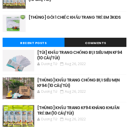
[THÙNG] GÓI 1 CHIẾC KHẨU TRANG TRẺ EM 3KIDS
RECENT POSTS
COMMENTS
[TÚI] KHẨU TRANG CHỐNG BỤI SIÊU MỊN KF94
(10 CÁI/TÚI)
Dương Tử
Aug 26, 2022
[THÙNG] KHẨU TRANG CHỐNG BỤI SIÊU MỊN
KF94 (10 CÁI/TÚI)
Dương Tử
Aug 26, 2022
[THÙNG] KHẨU TRANG KF94 KHÁNG KHUẨN
TRẺ EM (10 CÁI/TÚI)
Dương Tử
Aug 26, 2022