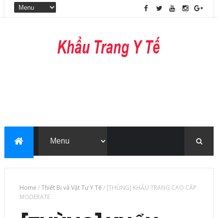
Home
/
Thiết Bị và Vật Tư Y Tế
/
[THÙNG] KHẨU TRANG CAO CẤP
MODERATE