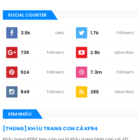
SOCIAL COUNTER
3.5k
1.7k
Likes
Followers
735
2.8k
Followers
Subscribes
524
7.3m
Followers
Followers
849
286
Followers
Subscribes
XEM NHIỀU
[THÙNG] KHẨU TRANG CON CÁ KF94
Khẩu trang KF94 hay còn gọi là khẩu trang hình con cá 4D