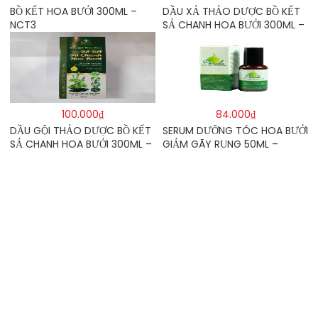
BỒ KẾT HOA BƯỞI 300ML –
DẦU XẢ THẢO DƯỢC BỒ KẾT
NCT3
SẢ CHANH HOA BƯỞI 300ML –
TRƯỜNG HƯNG THỊNH
100.000₫
84.000₫
DẦU GỘI THẢO DƯỢC BỒ KẾT
SERUM DƯỠNG TÓC HOA BƯỞI
SẢ CHANH HOA BƯỞI 300ML –
GIẢM GÃY RỤNG 50ML –
TRƯỜNG HƯNG THỊNH
POMELO