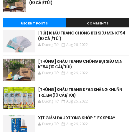
(10 CÁI/TÚI)
RECENT POSTS
COMMENTS
[TÚI] KHẨU TRANG CHỐNG BỤI SIÊU MỊN KF94
(10 CÁI/TÚI)
Dương Tử
Aug 26, 2022
[THÙNG] KHẨU TRANG CHỐNG BỤI SIÊU MỊN
KF94 (10 CÁI/TÚI)
Dương Tử
Aug 26, 2022
[THÙNG] KHẨU TRANG KF94 KHÁNG KHUẨN
TRẺ EM (10 CÁI/TÚI)
Dương Tử
Aug 26, 2022
XỊT GIẢM ĐAU XƯƠNG KHỚP FLEX SPRAY
Dương Tử
Aug 26, 2022