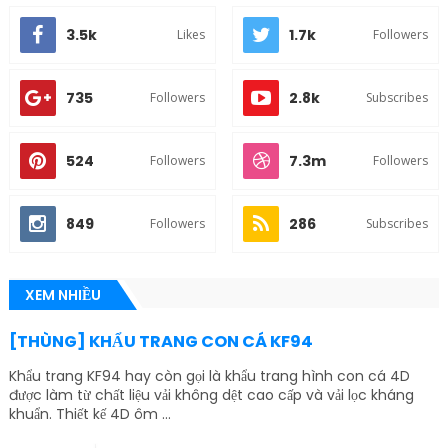
3.5k
1.7k
Likes
Followers
735
2.8k
Followers
Subscribes
524
7.3m
Followers
Followers
849
286
Followers
Subscribes
XEM NHIỀU
[THÙNG] KHẨU TRANG CON CÁ KF94
Khẩu trang KF94 hay còn gọi là khẩu trang hình con cá 4D
được làm từ chất liệu vải không dệt cao cấp và vải lọc kháng
khuẩn. Thiết kế 4D ôm ...