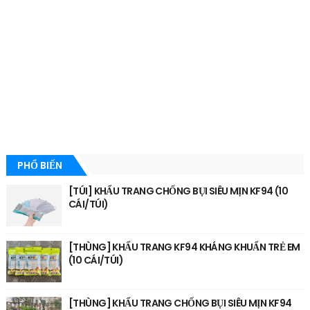
PHỔ BIẾN
[TÚI] KHẨU TRANG CHỐNG BỤI SIÊU MỊN KF94 (10
CÁI/TÚI)
[THÙNG] KHẨU TRANG KF94 KHÁNG KHUẨN TRẺ EM
(10 CÁI/TÚI)
[THÙNG] KHẨU TRANG CHỐNG BỤI SIÊU MỊN KF94