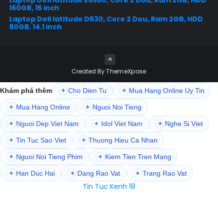
160GB, 15 inch
Laptop Dell latitude D630, Core 2 Dou, Ram 2GB, HDD
80GB, 14.1 inch
Created By
ThemeXpose
Khám phá thêm
+
Cho Dien Tu
+
Mua Hang Online Uy Tin
+
Mua Hang Online
+
Nguoi Noi Tieng
+
Nguoi Dep Viet Nam
+
Idol Viet Nam
+
Nghe Si Viet
+
Tin Tuc Sao Viet
+
Thuong Hieu Ca Nhan
+
Nguoi Noi Tieng Phim
+
Kiem Tien Tren Mang
+
Han Duc Hai
+
Dang Rao Vat
+
Trang Rao Vat
Tin Tuc Kenh 18