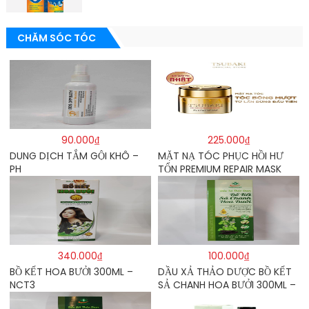
CHĂM SÓC TÓC
90.000₫
225.000₫
DUNG DỊCH TẮM GỘI KHÔ –
MẶT NẠ TÓC PHỤC HỒI HƯ
PH
TỔN PREMIUM REPAIR MASK
180G – TSUBAKI
340.000₫
100.000₫
BỒ KẾT HOA BƯỞI 300ML –
DẦU XẢ THẢO DƯỢC BỒ KẾT
NCT3
SẢ CHANH HOA BƯỞI 300ML –
TRƯỜNG HƯNG THỊNH