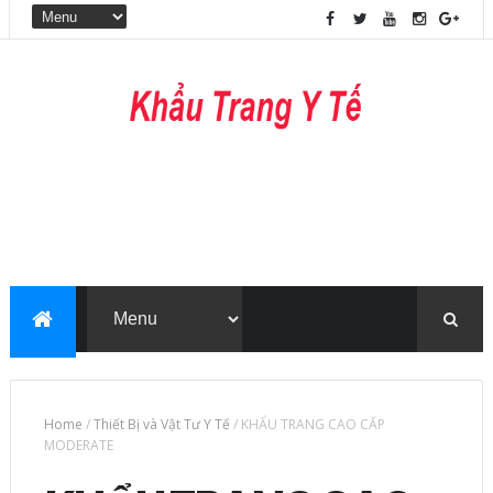
Home
/
Thiết Bị và Vật Tư Y Tế
/
KHẨU TRANG CAO CẤP
MODERATE