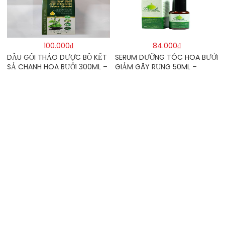
100.000₫
84.000₫
DẦU GỘI THẢO DƯỢC BỒ KẾT
SERUM DƯỠNG TÓC HOA BƯỞI
SẢ CHANH HOA BƯỞI 300ML –
GIẢM GÃY RỤNG 50ML –
TRƯỜNG HƯNG THỊNH
POMELO