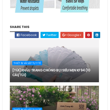
SHARE THIS
Facebook
Twitter
Google+
THIẾT BỊ VÀ VẬT TƯ Y TẾ
[TÚI] KHẨU TRANG CHỐNG BỤI SIÊU MỊN KF94 (10
CÁI/TÚI)
THIẾT BỊ VÀ VẬT TƯ Y TẾ