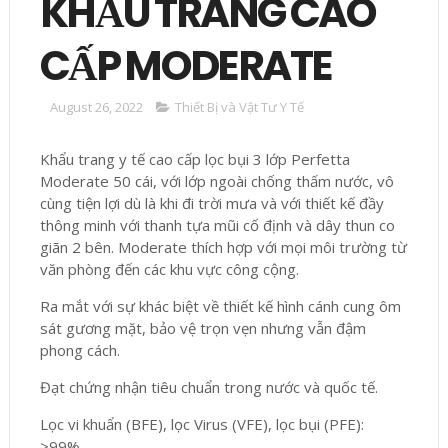
KHẨU TRANG CAO
CẤP MODERATE
August 26, 2022
Thiết Bị và Vật Tư Y Tế
Khẩu trang y tế cao cấp lọc bụi 3 lớp Perfetta
Moderate 50 cái, với lớp ngoài chống thấm nước, vô
cùng tiện lợi dù là khi đi trời mưa và với thiết kế đầy
thông minh với thanh tựa mũi cố định và dây thun co
giãn 2 bên. Moderate thích hợp với mọi môi trường từ
văn phòng đến các khu vực công cộng.
Ra mắt với sự khác biệt về thiết kế hình cánh cung ôm
sát gương mặt, bảo vệ trọn vẹn nhưng vẫn đậm
phong cách.
Đạt chứng nhận tiêu chuẩn trong nước và quốc tế.
Lọc vi khuẩn (BFE), lọc Virus (VFE), lọc bụi (PFE):
>99%.