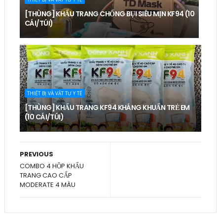
[THÙNG] KHẨU TRANG CHỐNG BỤI SIÊU MỊN KF94 (10
CÁI/TÚI)
THIẾT BỊ VÀ VẬT TƯ Y TẾ
[THÙNG] KHẨU TRANG KF94 KHÁNG KHUẨN TRẺ EM
(10 CÁI/TÚI)
PREVIOUS
COMBO 4 HỘP KHẨU
TRANG CAO CẤP
MODERATE 4 MÀU