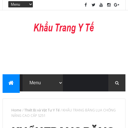
Home
/
Thiết Bị và Vật Tư Y Tế
/
KHẨU TRANG BĂNG LỤA CHỐNG
NẮNG CAO CẤP S251