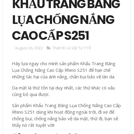
KHẨU TRANG BĂNG
LỤA CHỐNG NẮNG
CAO CẤP S251
August 26, 2022
Thiết Bị và Vật Tư Y Tế
Hãy lựa ngay cho mình sản phẩm Khẩu Trang Băng
Lụa Chống Nắng Cao Cấp Rhino S251 để hạn chế
những tác hại của ánh nắng, chắn bụi bảo vệ làn da.
Da mặt là thứ tồn tại duy nhất, các thứ khác có xấu
cũng bỏ qua được.
Sản phẩm Khẩu Trang Băng Lụa Chống Nắng Cao Cấp
Rhino S251 dùng khi hoạt động ngoài trời, đi xe để
chống bụi, chống nắng bảo vệ da mặt, thử đi, bạn sẽ
thấy nó rất tuyệt vời!