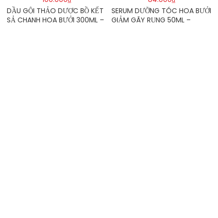
DẦU GỘI THẢO DƯỢC BỒ KẾT
SERUM DƯỠNG TÓC HOA BƯỞI
SẢ CHANH HOA BƯỞI 300ML –
GIẢM GÃY RỤNG 50ML –
TRƯỜNG HƯNG THỊNH
POMELO