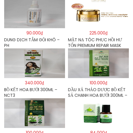
90.000₫
225.000₫
DUNG DỊCH TẮM GỘI KHÔ –
MẶT NẠ TÓC PHỤC HỒI HƯ
PH
TỔN PREMIUM REPAIR MASK
180G – TSUBAKI
340.000₫
100.000₫
BỒ KẾT HOA BƯỞI 300ML –
DẦU XẢ THẢO DƯỢC BỒ KẾT
NCT3
SẢ CHANH HOA BƯỞI 300ML –
TRƯỜNG HƯNG THỊNH
100.000₫
84.000₫