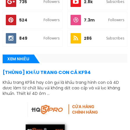
735
2.8k
Followers
Subscribes
524
7.3m
Followers
Followers
849
286
Followers
Subscribes
XEM NHIỀU
[THÙNG] KHẨU TRANG CON CÁ KF94
Khẩu trang KF94 hay còn gọi là khẩu trang hình con cá 4D
được làm từ chất liệu vải không dệt cao cấp và vải lọc kháng
khuẩn. Thiết kế 4D ôm ...