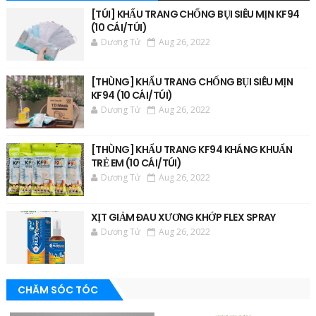
[TÚI] KHẨU TRANG CHỐNG BỤI SIÊU MỊN KF94
(10 CÁI/TÚI)
Dương Tử
Aug 26, 2022
[THÙNG] KHẨU TRANG CHỐNG BỤI SIÊU MỊN
KF94 (10 CÁI/TÚI)
Dương Tử
Aug 26, 2022
[THÙNG] KHẨU TRANG KF94 KHÁNG KHUẨN
TRẺ EM (10 CÁI/TÚI)
Dương Tử
Aug 26, 2022
XỊT GIẢM ĐAU XƯƠNG KHỚP FLEX SPRAY
Dương Tử
Aug 26, 2022
CHĂM SÓC TÓC