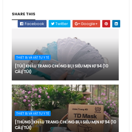
SHARE THIS
Facebook
Twitter
Google+
THIẾT BỊ VÀ VẬT TƯ Y TẾ
[TÚI] KHẨU TRANG CHỐNG BỤI SIÊU MỊN KF94 (10
CÁI/TÚI)
THIẾT BỊ VÀ VẬT TƯ Y TẾ
[THÙNG] KHẨU TRANG CHỐNG BỤI SIÊU MỊN KF94 (10
CÁI/TÚI)