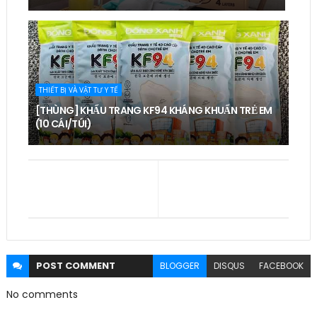
THIẾT BỊ VÀ VẬT TƯ Y TẾ
[THÙNG] KHẨU TRANG KF94 KHÁNG KHUẨN TRẺ EM
(10 CÁI/TÚI)
POST
COMMENT
BLOGGER
DISQUS
FACEBOOK
No comments